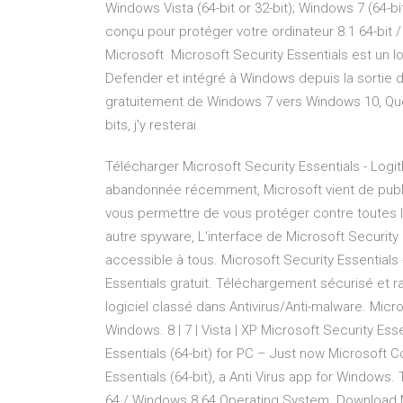
Windows Vista (64-bit or 32-bit); Windows 7 (64-bit
conçu pour protéger votre ordinateur 8.1 64-bit 
Microsoft Microsoft Security Essentials est un lo
Defender et intégré à Windows depuis la sortie d
gratuitement de Windows 7 vers Windows 10, Que
bits, j'y resterai
Télécharger Microsoft Security Essentials - Logi
abandonnée récemment, Microsoft vient de publier 
vous permettre de vous protéger contre toutes le
autre spyware, L'interface de Microsoft Security
accessible à tous. Microsoft Security Essentials 
Essentials gratuit. Téléchargement sécurisé et ra
logiciel classé dans Antivirus/Anti-malware. Micr
Windows. 8 | 7 | Vista | XP Microsoft Security Ess
Essentials (64-bit) for PC – Just now Microsoft 
Essentials (64-bit), a Anti Virus app for Window
64 / Windows 8 64 Operating System. Download Mi