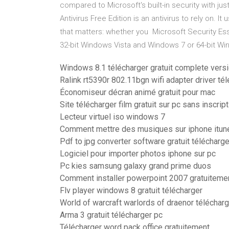
compared to Microsoft's built-in security with jus
Antivirus Free Edition is an antivirus to rely on. 
that matters: whether you Microsoft Security Esse
32-bit Windows Vista and Windows 7 or 64-bit W
Windows 8.1 télécharger gratuit complete vers
Ralink rt5390r 802.11bgn wifi adapter driver t
Économiseur décran animé gratuit pour mac
Site télécharger film gratuit sur pc sans inscrip
Lecteur virtuel iso windows 7
Comment mettre des musiques sur iphone itun
Pdf to jpg converter software gratuit télécharg
Logiciel pour importer photos iphone sur pc
Pc kies samsung galaxy grand prime duos
Comment installer powerpoint 2007 gratuiteme
Flv player windows 8 gratuit télécharger
World of warcraft warlords of draenor télécharge
Arma 3 gratuit télécharger pc
Télécharger word pack office gratuitement