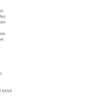
pc
rtes
 rom
one
ger
t
 64 bit