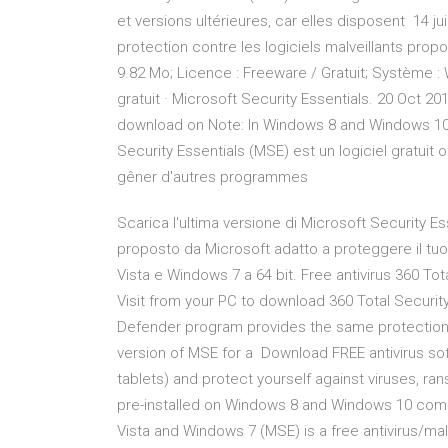
et versions ultérieures, car elles disposent 14 jui
protection contre les logiciels malveillants prop
9.82 Mo; Licence : Freeware / Gratuit; Système : 
gratuit · Microsoft Security Essentials. 20 Oct 201
download on Note: In Windows 8 and Windows 10
Security Essentials (MSE) est un logiciel gratuit
gêner d'autres programmes
Scarica l'ultima versione di Microsoft Security Ess
proposto da Microsoft adatto a proteggere il tuo
Vista e Windows 7 a 64 bit. Free antivirus 360 Total
Visit from your PC to download 360 Total Securit
Defender program provides the same protection a
version of MSE for a Download FREE antivirus so
tablets) and protect yourself against viruses,
pre-installed on Windows 8 and Windows 10 compu
Vista and Windows 7 (MSE) is a free antivirus/ma