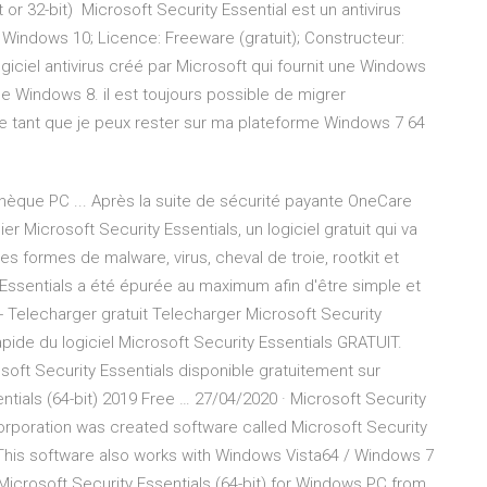
 or 32-bit) Microsoft Security Essential est un antivirus
/ Windows 10; Licence: Freeware (gratuit); Constructeur:
giciel antivirus créé par Microsoft qui fournit une Windows
e Windows 8. il est toujours possible de migrer
 tant que je peux rester sur ma plateforme Windows 7 64
thèque PC ... Après la suite de sécurité payante OneCare
Microsoft Security Essentials, un logiciel gratuit qui va
s formes de malware, virus, cheval de troie, rootkit et
 Essentials a été épurée au maximum afin d'être simple et
- Telecharger gratuit Telecharger Microsoft Security
pide du logiciel Microsoft Security Essentials GRATUIT.
osoft Security Essentials disponible gratuitement sur
entials (64-bit) 2019 Free … 27/04/2020 · Microsoft Security
Corporation was created software called Microsoft Security
s. This software also works with Windows Vista64 / Windows 7
crosoft Security Essentials (64-bit) for Windows PC from