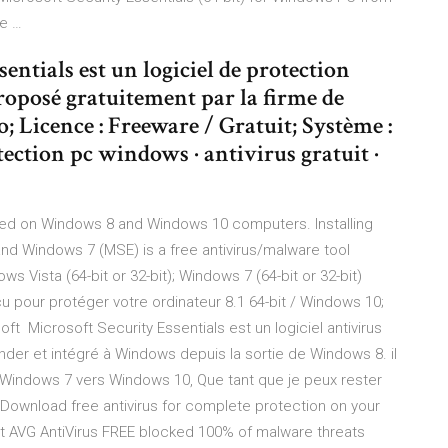
e …
sentials est un logiciel de protection
proposé gratuitement par la firme de
; Licence : Freeware / Gratuit; Système :
tion pc windows · antivirus gratuit ·
ed on Windows 8 and Windows 10 computers. Installing
nd Windows 7 (MSE) is a free antivirus/malware tool
s Vista (64-bit or 32-bit); Windows 7 (64-bit or 32-bit)
çu pour protéger votre ordinateur 8.1 64-bit / Windows 10;
ft Microsoft Security Essentials est un logiciel antivirus
der et intégré à Windows depuis la sortie de Windows 8. il
 Windows 7 vers Windows 10, Que tant que je peux rester
i Download free antivirus for complete protection on your
 AVG AntiVirus FREE blocked 100% of malware threats