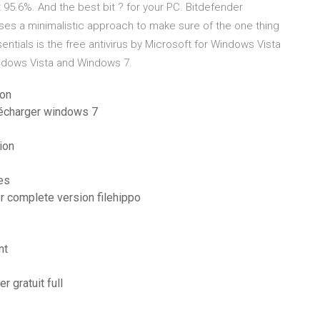
t 95.6%. And the best bit ? for your PC. Bitdefender
It uses a minimalistic approach to make sure of the one thing
ntials is the free antivirus by Microsoft for Windows Vista
indows Vista and Windows 7.
ion
élécharger windows 7
tion
es
er complete version filehippo
nt
r gratuit full