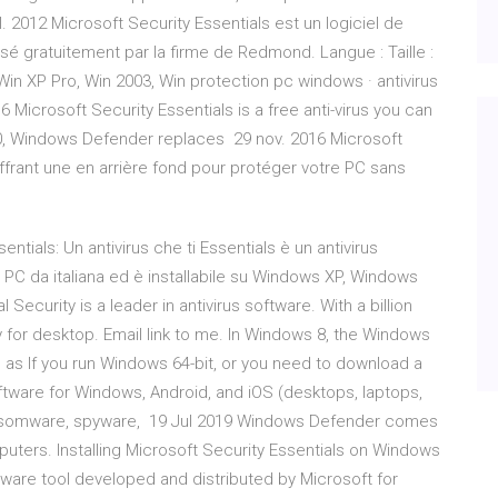
l. 2012 Microsoft Security Essentials est un logiciel de
osé gratuitement par la firme de Redmond. Langue : Taille :
Win XP Pro, Win 2003, Win protection pc windows · antivirus
6 Microsoft Security Essentials is a free anti-virus you can
, Windows Defender replaces 29 nov. 2016 Microsoft
 offrant une en arrière fond pour protéger votre PC sans
entials: Un antivirus che ti Essentials è un antivirus
 PC da italiana ed è installabile su Windows XP, Windows
 Security is a leader in antivirus software. With a billion
y for desktop. Email link to me. In Windows 8, the Windows
s If you run Windows 64-bit, or you need to download a
ftware for Windows, Android, and iOS (desktops, laptops,
 ransomware, spyware, 19 Jul 2019 Windows Defender comes
ters. Installing Microsoft Security Essentials on Windows
lware tool developed and distributed by Microsoft for