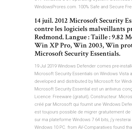
WindowsProres.com. 100% Safe and Secure Fre
14 juil. 2012 Microsoft Security Es
contre les logiciels malveillants 
Redmond. Langue : Taille : 9.82 Mo
Win XP Pro, Win 2003, Win protec
Microsoft Security Essentials.
19 Jul 2019 Windows Defender comes pre-install
Microsoft Security Essentials on Windows Vista a
developed and distributed by Microsoft for Window
Microsoft Security Essential est un antivirus con
Licence: Freeware (gratuit); Constructeur: Microso
créé par Microsoft qui fournit une Windows Defen
est toujours possible de migrer gratuitement de
sur ma plateforme Windows 7 64 bits, j'y restera
Windows 10 PC. from AV-Comparatives found that